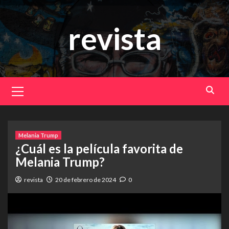
Saltar
al
revista
contenido
Menú
principal
Melania Trump
¿Cuál es la película favorita de
Melania Trump?
revista
20 de febrero de 2024
0